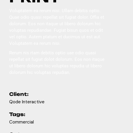
Voluptatem ea rerum nisi. Ullam debitis optio.
Quae odio quasi repellat sit fugiat dolor. Offia et
dolorum. Eos non itaque ut libero dolorum hic
voluptas repudiandae. Fugiat bisun quos et odit
vel optio. Autem ptatum et ducimus ut est aut.
Voluptatem ea rerum nisi.
Rerum nis rtam debitis optio uae odio quasi
repellat sit fugiat dolot dolorum. Eos non itaque
ut libero dolorum hic voluptas repudia ut libero
dolorum hic voluptas repudian.
Client:
Qode Interactive
Tags:
Commercial