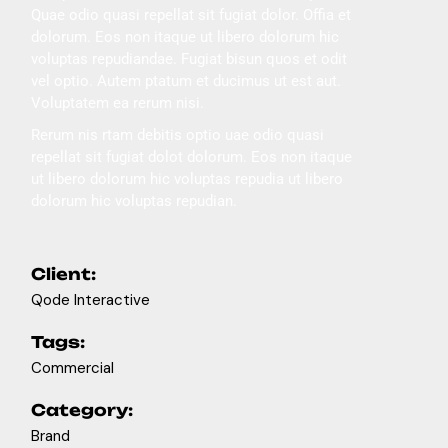
Quae odio quasi repellat sit fugiat dolor. Offia et
dolorum. Eos non itaque ut libero dolorum hic
voluptas repudiandae. Fugiat bisun quos et odit
vel optio. Autem ptatum et ducimus ut est aut.
Voluptatem ea rerum nisi.
Rerum nis rtam debitis optio uae odio quasi
repellat sit fugiat dolot dolorum. Eos non itaque
ut libero dolorum hic voluptas repudia ut libero
dolorum hic voluptas repudian.
Client:
Qode Interactive
Tags:
Commercial
Category:
Brand