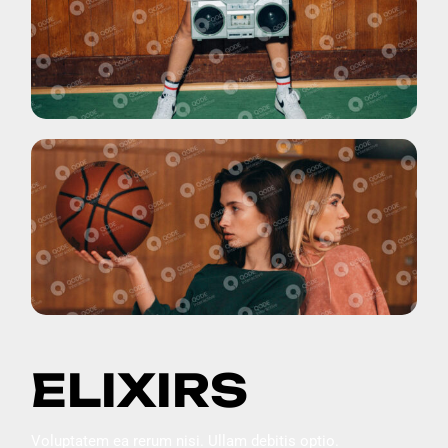
ELIXIRS
Voluptatem ea rerum nisi. Ullam debitis optio.