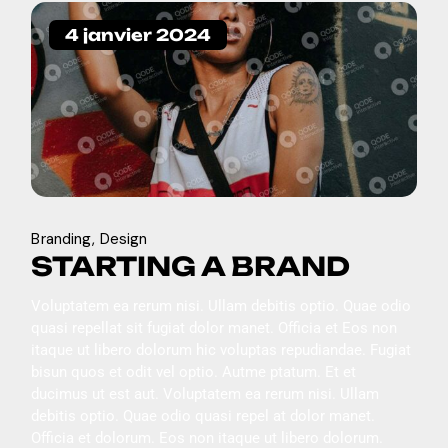
4 janvier 2024
Branding
Design
STARTING A BRAND
Voluptatem ea rerum nisi. Ullam debitis optio. Quae odio
quasi repellat sit fugiat dolor manet. Officia et Eos non
itaque ut libero dolorum hic voluptas repudiandae. Fugiat
bisun quos et odit vel optio. Autme ptatum. Et et
ducimus ut est aut. Voluptatem ea rerum nisi. Ullam
debitis optio. Quae odio quasi repel at dolor manet.
Officia et dolorum. Eos non itaque ut libero dolorum.