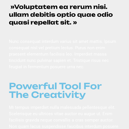
»Voluptatem ea rerum nisi.
ullam debitis optio quae odio
quasi repellat sit. »
Nunc consequat interdum varius sit amet mattis. Ipsum
consequat nisl vel pretium lectus. Purus non enim
praesent elementum facilisis leo. Imperdiet massa
tincidunt nunc pulvinar sapien et. Tristique risus nec
feugiat in fermentum posuere urna nec.
Powerful Tool For
The Creativity
Mi tempus imperdiet nulla malesuada pellentesque elit.
Scelerisque eu ultrices vitae auctor eu augue ut. Enim
facilisis gravida neque convallis a cras semper auctor.
Non quam lacus suspendisse faucibus interdum posuere